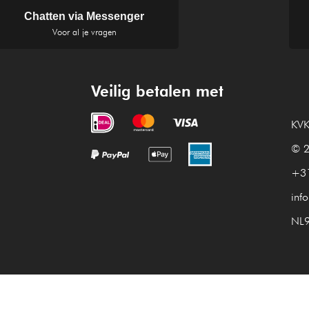
Chatten via Messenger
Voor al je vragen
Veilig betalen met
KVK
© 2
+3
inf
NL