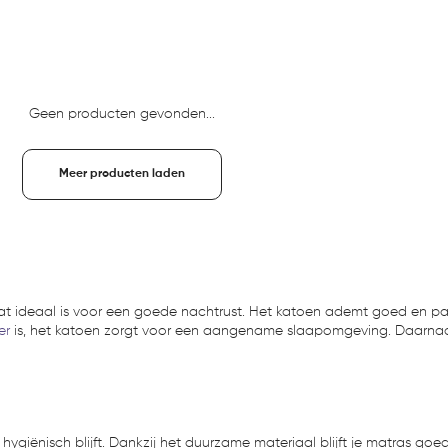
Geen producten gevonden...
Meer producten laden
at ideaal is voor een goede nachtrust. Het katoen ademt goed en pa
er
is, het katoen zorgt voor een aangename slaapomgeving. Daarnaast
hygiënisch blijft. Dankzij het duurzame materiaal blijft je matras goe