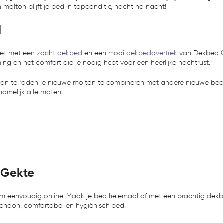
molton blijft je bed in topconditie, nacht na nacht!
d
het met een zacht
dekbed
en een mooi
dekbedovertrek
van Dekbed Ge
ing en het comfort die je nodig hebt voor een heerlijke nachtrust.
er aan te raden je nieuwe molton te combineren met andere nieuwe be
amelijk alle maten.
 Gekte
em eenvoudig online. Maak je bed helemaal af met een prachtig dek
choon, comfortabel en hygiënisch bed!