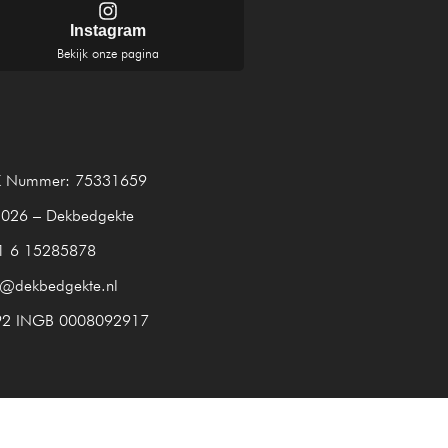
Instagram
Bekijk onze pagina
 Nummer: 75331659
026 – Dekbedgekte
1 6 15285878
o@dekbedgekte.nl
92 INGB 0008092917