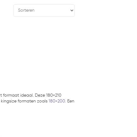
it formaat ideaal. Deze 180×210
 kingsize formaten zoals
180×200
. Een
!