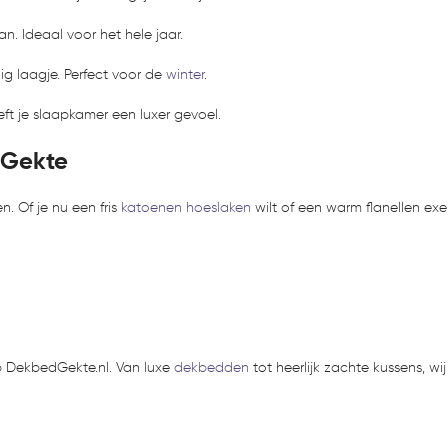
. Ideaal voor het hele jaar.
ig laagje. Perfect voor de
winter
.
eft je slaapkamer een luxer gevoel.
 Gekte
n. Of je nu een fris
katoenen hoeslaken
wilt of een warm flanellen exe
p DekbedGekte.nl. Van luxe
dekbedden
tot heerlijk zachte kussens, w