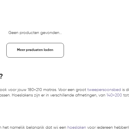
Geen producten gevonden...
Meer producten laden
?
ook voor jouw 180×210 matras. Voor een groot
tweepersoonsbed
is d
rassen. Hoeslakens zijn er in verschillende afmetingen, van
140×200
tot
n het namelijk belangrijk dat wij een
hoeslaken
voor iedereen hebben